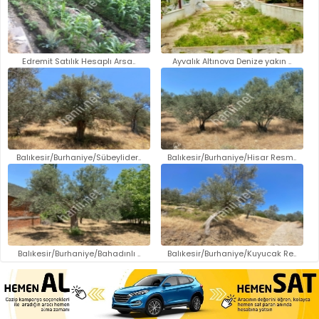
Edremit Satılık Hesaplı Arsa..
Ayvalık Altınova Denize yakın ..
Balıkesir/Burhaniye/Sübeylider..
Balıkesir/Burhaniye/Hisar Resm..
Balıkesir/Burhaniye/Bahadınlı ..
Balıkesir/Burhaniye/Kuyucak Re..