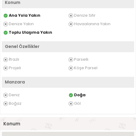
Konum
Ana Yola Yakın
Denize Sıfır
Denize Yakın
Havaalanına Yakın
Toplu Ulaşıma Yakın
Genel Özellikler
İfrazlı
Parselli
Projeli
Köşe Parsel
Manzara
Deniz
Doğa
Boğaz
Göl
Konum