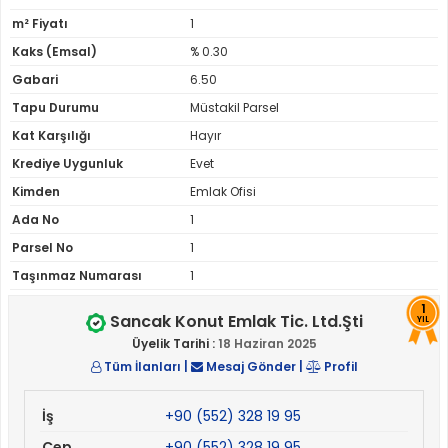
m² Fiyatı
1
Kaks (Emsal)
% 0.30
Gabari
6.50
Tapu Durumu
Müstakil Parsel
Kat Karşılığı
Hayır
Krediye Uygunluk
Evet
Kimden
Emlak Ofisi
Ada No
1
Parsel No
1
Taşınmaz Numarası
1
1
Sancak Konut Emlak Tic. Ltd.Şti
YIL
Üyelik Tarihi :
18 Haziran 2025
Tüm İlanları
|
Mesaj Gönder
|
Profil
İş
+90 (552) 328 19 95
Cep
+90 (552) 328 19 95