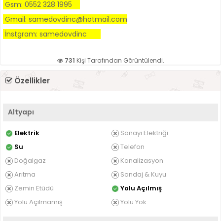
Gsm: 0552 328 1995
Gmail: samedovdinc@hotmail.com
İnstgram: samedovdinc
731
Kişi Tarafından Görüntülendi.
Özellikler
Altyapı
Elektrik
Sanayi Elektriği
Su
Telefon
Doğalgaz
Kanalizasyon
Arıtma
Sondaj & Kuyu
Zemin Etüdü
Yolu Açılmış
Yolu Açılmamış
Yolu Yok