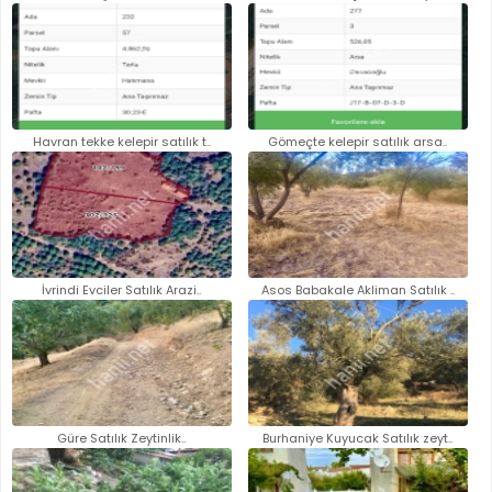
Havran tekke kelepir satılık t..
Gömeçte kelepir satılık arsa..
İvrindi Evciler Satılık Arazi..
Asos Babakale Akliman Satılık ..
Güre Satılık Zeytinlik..
Burhaniye Kuyucak Satılık zeyt..