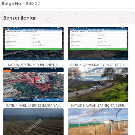
Belge No:
10011307
Benzer İlanlar
SATILIK ZEYTİNLİK BURHANİYE Ş..
SATILIK ÇANAKKALE YENİCE DÜZ S..
SATILIK NARLI MERKEZ İMARA YAK..
SATILIK HAVRAN SARNIÇ TA 7.855..