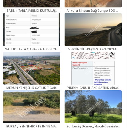
SATILIK TARLA İVRİNDİ KURTULUŞ..
Ankara Sincan Bağ Bahçe 300 me..
SATILIK TARLA ÇANAKKALE YENİCE..
MERSİN SİLİFKE/YEŞİLOVACIK'TA ..
MERSİN YENİŞEHİR SATILIK TİCAR..
YIDIRIM BARUTHANE SATILIK ARSA..
BURSA / YENİŞEHİR / FETHİYE MA..
Balıkesir/Gömeç/HacıHüseyinler..