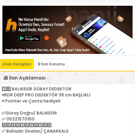
İlan Detayları
İlan Konumu
İlan Açıklaması
1️⃣0️⃣ BALIKESİR GÜRAY DEDEKTOR
♥️RDR DEEP PRO DEDEKTÖR 38 cm BAŞLIKLI
♥️ Pointer ve Çanta hediyeli
✅Güray Doğru/ BALIKESİR
✅ 05321570150
0️⃣5️⃣3️⃣2️⃣1️⃣5️⃣7️⃣0️⃣1️⃣5️⃣0️⃣
✅ Bahadır Ünalan/ ÇANAKKALE