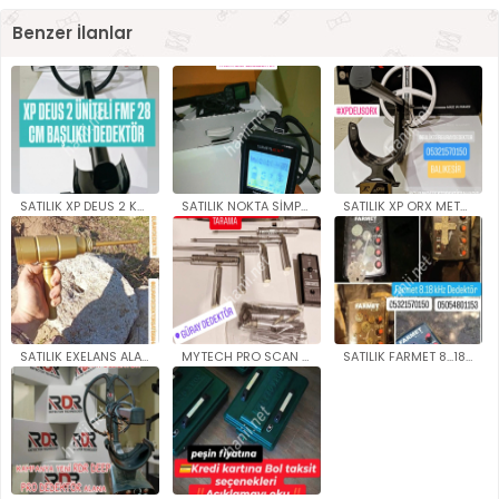
Benzer İlanlar
SATILIK XP DEUS 2 KABLOSUZ DED..
SATILIK NOKTA SİMPLEX DEDEKTÖR..
SATILIK XP ORX METAL DEDEKTÖR ..
SATILIK EXELANS ALAN TARAMA Cİ..
MYTECH PRO SCAN ALAN TARAMA ÇE..
SATILIK FARMET 8...18 KHZ VLF ..