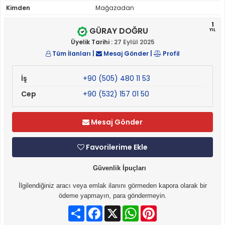
Kimden
Mağazadan
1
GÜRAY DOĞRU
YIL
Üyelik Tarihi :
27 Eylül 2025
Tüm İlanları
|
Mesaj Gönder
|
Profil
İş
+90 (505) 480 11 53
Cep
+90 (532) 157 01 50
Mesaj Gönder
Favorilerime Ekle
Güvenlik İpuçları
İlgilendiğiniz aracı veya emlak ilanını görmeden kapora olarak bir
ödeme yapmayın, para göndermeyin.
Paylaş
Facebook
X
WhatsApp
Pinterest