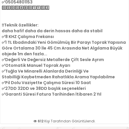
✅05054801153
0️⃣5️⃣0️⃣5️⃣4️⃣8️⃣0️⃣1️⃣1️⃣5️⃣3️⃣
‼️Teknik özellikler:
daha hafif daha da derin hassas daha da stabil
✅8 KHZ Çalışma Frekansı
✅1 TL Ebadındaki Yeni Gömülmüş Bir Parayı Toprak Yapısına
Göre Ortalama 30 İle 45 Cm Arasında Net Algılama Büyük
objede 1m den fazla...
✅Değerli Ve Değersiz Metallerde Çift Sesle Ayrım
✅Otomatik Manuel Toprak Ayarı
✅Tuğla Ve Minarelli Alanlarda Derinliği Ve
Stabilliği Kaybetmeden Rahatlıkla Arama Yapılabilme
✅Pil Dolu Vaziyette Çalışma Süresi 10 Saat
✅27DD 32DD ve 38DD başlık seçenekleri
✅Garanti Süresi Fatura Tarihinden İtibaren 2 Yıl
612
Kişi Tarafından Görüntülendi.