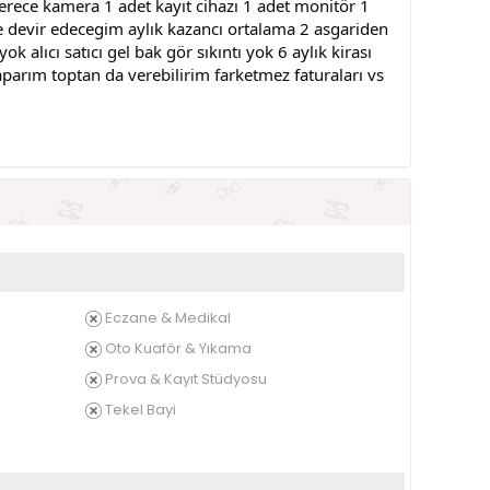
rece kamera 1 adet kayıt cihazı 1 adet monitör 1
e devir edecegim aylık kazancı ortalama 2 asgariden
 alıcı satıcı gel bak gör sıkıntı yok 6 aylık kirası
aparım toptan da verebilirim farketmez faturaları vs
Eczane & Medikal
Oto Kuaför & Yıkama
Prova & Kayıt Stüdyosu
Tekel Bayi