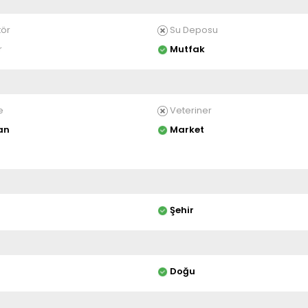
ör
Su Deposu
r
Mutfak
e
Veteriner
an
Market
Şehir
Doğu