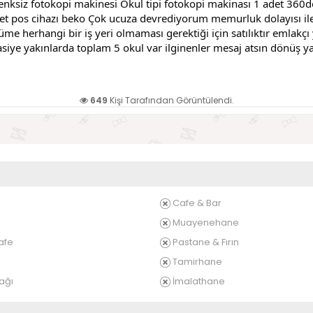
ksiz fotokopi makinesi Okul tipi fotokopi makinası 1 adet 360de
1adet pos cihazı beko Çok ucuza devrediyorum memurluk dolayısı il
 herhangi bir iş yeri olmaması gerektiği için satılıktır emlakçı yok
tasiye yakınlarda toplam 5 okul var ilginenler mesaj atsın dönüş y
649
Kişi Tarafından Görüntülendi.
Cafe & Bar
Muayenehane
afe
Pastane & Fırın
Tamirhane
ağı
İmalathane