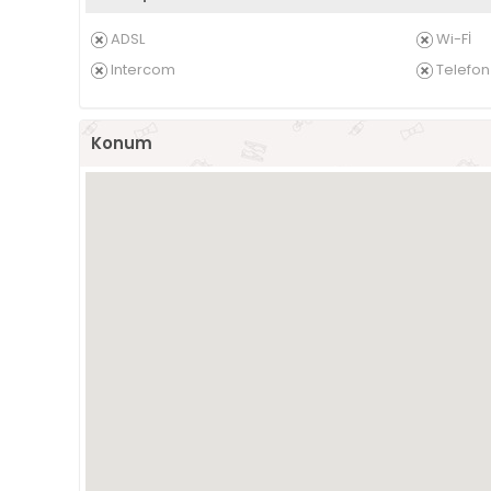
ADSL
Wi-Fİ
Intercom
Telefon 
Konum