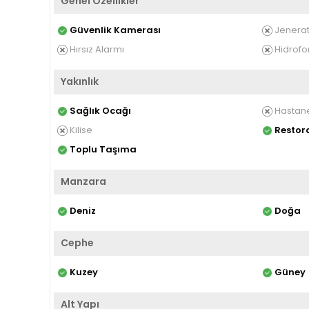
Genel Özellikler
Güvenlik Kamerası
Jenerat
Hırsız Alarmı
Hidrofo
Yakınlık
Sağlık Ocağı
Hastan
Kilise
Restor
Toplu Taşıma
Manzara
Deniz
Doğa
Cephe
Kuzey
Güney
Alt Yapı