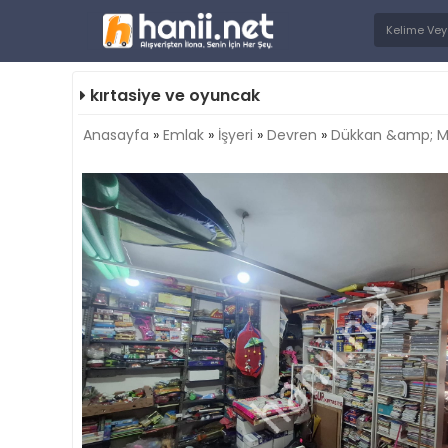
kırtasiye ve oyuncak
Anasayfa
»
Emlak
»
İşyeri
»
Devren
»
Dükkan &amp; 