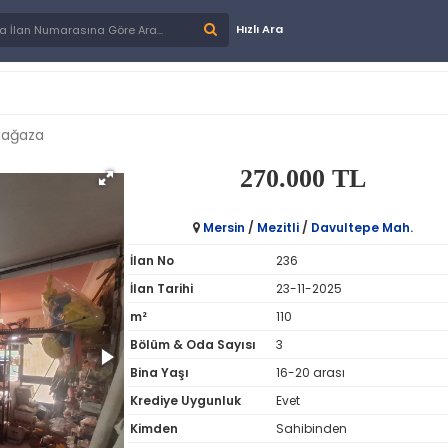
Hızlı Ara
Mağaza
270.000 TL
Mersin
/
Mezitli
/
Davultepe Mah.
İlan No
236
İlan Tarihi
23-11-2025
m²
110
Bölüm & Oda Sayısı
3
Bina Yaşı
16-20 arası
Krediye Uygunluk
Evet
Kimden
Sahibinden