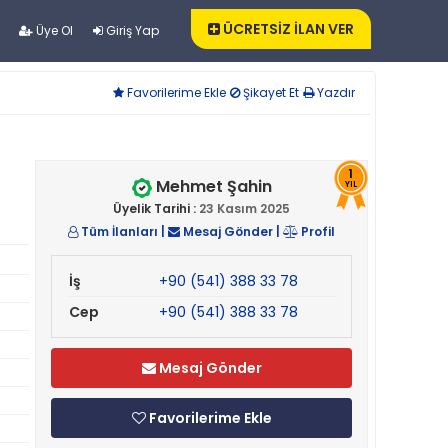
ÜCRETSİZ İLAN VER
Üye Ol
Giriş Yap
Favorilerime Ekle
Şikayet Et
Yazdır
1
Mehmet Şahin
YIL
Üyelik Tarihi :
23 Kasım 2025
Tüm İlanları
|
Mesaj Gönder
|
Profil
İş
+90 (541) 388 33 78
Cep
+90 (541) 388 33 78
Mesaj Gönder
Favorilerime Ekle