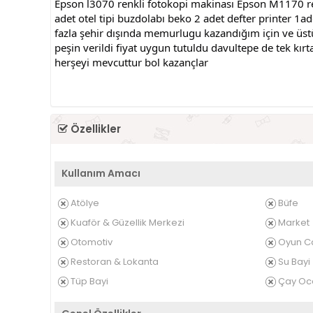
Epson l3070 renkli fotokopi makinası Epson M1170 ren
adet otel tipi buzdolabı beko 2 adet defter printer 
fazla şehir dışında memurlugu kazandığım için ve üstüme
peşin verildi fiyat uygun tutuldu davultepe de tek kır
herşeyi mevcuttur bol kazançlar
Özellikler
Kullanım Amacı
Atölye
Büfe
Kuaför & Güzellik Merkezi
Market
Otomotiv
Oyun C
Restoran & Lokanta
Su Bayi
Tüp Bayi
Çay Oc