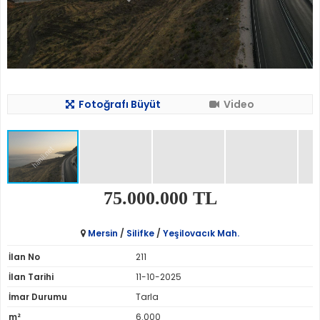
Fotoğrafı Büyüt
Video
75.000.000 TL
Mersin
/
Silifke
/
Yeşilovacık Mah.
İlan No
211
İlan Tarihi
11-10-2025
İmar Durumu
Tarla
m²
6.000