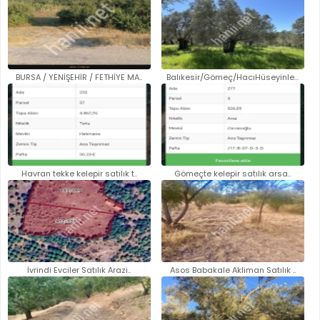
BURSA / YENİŞEHİR / FETHİYE MA..
Balıkesir/Gömeç/HacıHüseyinler..
Havran tekke kelepir satılık t..
Gömeçte kelepir satılık arsa..
İvrindi Evciler Satılık Arazi..
Asos Babakale Akliman Satılık ..