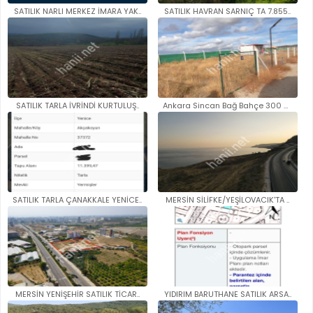
SATILIK NARLI MERKEZ İMARA YAK..
SATILIK HAVRAN SARNIÇ TA 7.855..
SATILIK TARLA İVRİNDİ KURTULUŞ..
Ankara Sincan Bağ Bahçe 300 me..
SATILIK TARLA ÇANAKKALE YENİCE..
MERSİN SİLİFKE/YEŞİLOVACIK'TA ..
MERSİN YENİŞEHİR SATILIK TİCAR..
YIDIRIM BARUTHANE SATILIK ARSA..