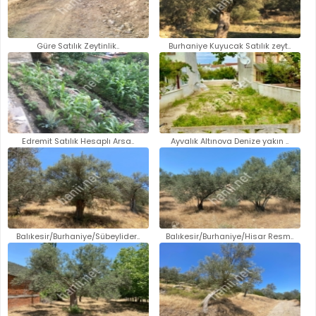
Güre Satılık Zeytinlik..
Burhaniye Kuyucak Satılık zeyt..
Edremit Satılık Hesaplı Arsa..
Ayvalık Altınova Denize yakın ..
Balıkesir/Burhaniye/Sübeylider..
Balıkesir/Burhaniye/Hisar Resm..