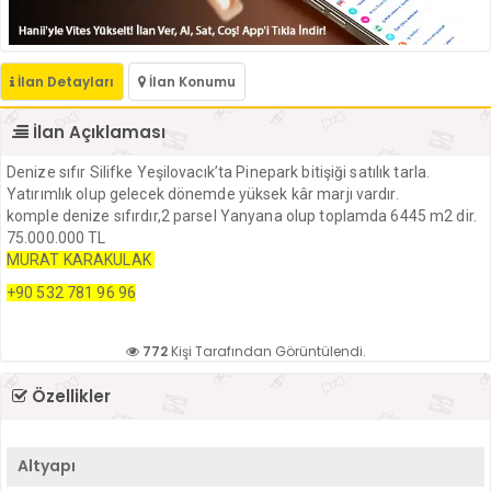
İlan Detayları
İlan Konumu
İlan Açıklaması
Denize sıfır Silifke Yeşilovacık’ta Pinepark bitişiği satılık tarla.
Yatırımlık olup gelecek dönemde yüksek kâr marjı vardır.
komple denize sıfırdır,2 parsel Yanyana olup toplamda 6445 m2 dir.
75.000.000 TL
MURAT KARAKULAK
+90 532 781 96 96
772
Kişi Tarafından Görüntülendi.
Özellikler
Altyapı