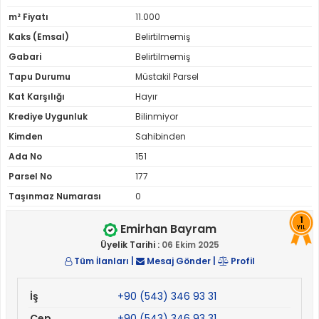
m² Fiyatı
11.000
Kaks (Emsal)
Belirtilmemiş
Gabari
Belirtilmemiş
Tapu Durumu
Müstakil Parsel
Kat Karşılığı
Hayır
Krediye Uygunluk
Bilinmiyor
Kimden
Sahibinden
Ada No
151
Parsel No
177
Taşınmaz Numarası
0
1
Emirhan Bayram
YIL
Üyelik Tarihi :
06 Ekim 2025
Tüm İlanları
|
Mesaj Gönder
|
Profil
İş
+90 (543) 346 93 31
Cep
+90 (543) 346 93 31