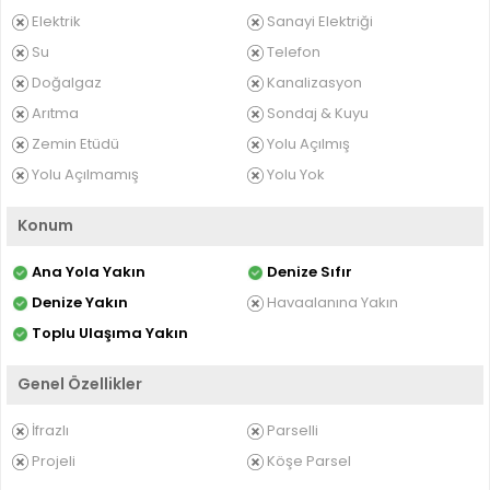
Elektrik
Sanayi Elektriği
Su
Telefon
Doğalgaz
Kanalizasyon
Arıtma
Sondaj & Kuyu
Zemin Etüdü
Yolu Açılmış
Yolu Açılmamış
Yolu Yok
Konum
Ana Yola Yakın
Denize Sıfır
Denize Yakın
Havaalanına Yakın
Toplu Ulaşıma Yakın
Genel Özellikler
İfrazlı
Parselli
Projeli
Köşe Parsel