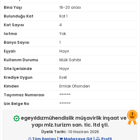
Bina Yaşı
16-20 arası
Bulunduğu Kat
Kot 1
Kat Sayısı
4
Isıtma
Yok
Banyo Sayısı
1
Eşyalı
Hayır
Kullanım Durumu
Mülk Sahibi
Site İçerisinde
Hayır
Krediye Uygun
Evet
Kimden
Emlak Ofisinden
Taşınmaz Numarası
******
İzin Belge No
******
1
egeyıldızmühendislik müşavirlik inşaat ve
YIL
yapı mlz.turizm san. tic. ltd şti.
Üyelik Tarihi :
10 Haziran 2025
Tüm İlanları
|
Mağazaya Git
|
Profil