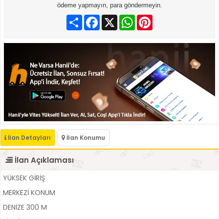
ödeme yapmayın, para göndermeyin.
Paylaş
Facebook
X
WhatsApp
Pinterest
İlan Detayları
İlan Konumu
İlan Açıklaması
YÜKSEK GİRİŞ
MERKEZİ KONUM
DENİZE 300 M