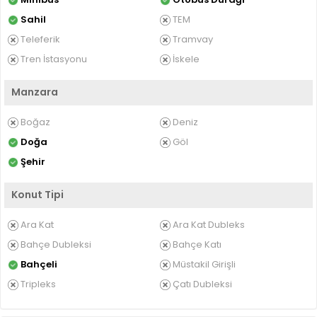
Sahil
TEM
Teleferik
Tramvay
Tren İstasyonu
İskele
Manzara
Boğaz
Deniz
Doğa
Göl
Şehir
Konut Tipi
Ara Kat
Ara Kat Dubleks
Bahçe Dubleksi
Bahçe Katı
Bahçeli
Müstakil Girişli
Tripleks
Çatı Dubleksi