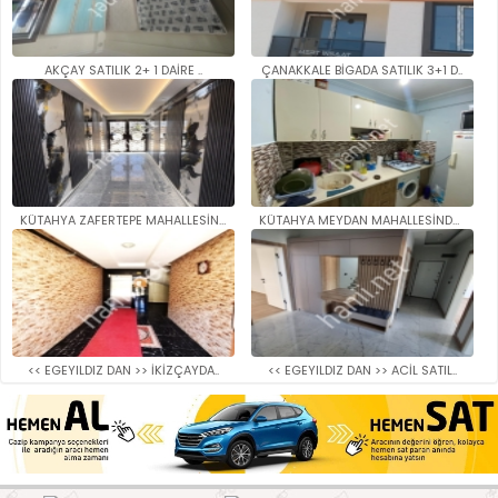
AKÇAY SATILIK 2+ 1 DAİRE ..
ÇANAKKALE BİGADA SATILIK 3+1 D..
KÜTAHYA ZAFERTEPE MAHALLESİNDE..
KÜTAHYA MEYDAN MAHALLESİNDE SA..
<< EGEYILDIZ DAN >> İKİZÇAYDA..
<< EGEYILDIZ DAN >> ACİL SATIL..