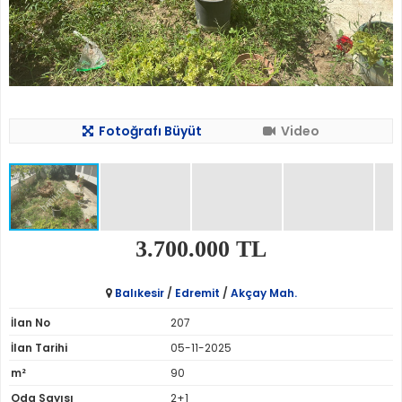
Fotoğrafı Büyüt
Video
3.700.000 TL
Balıkesir
/
Edremit
/
Akçay Mah.
İlan No
207
İlan Tarihi
05-11-2025
m²
90
Oda Sayısı
2+1