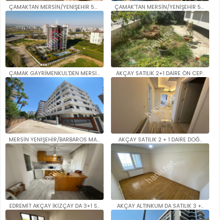
ÇAMAKTAN MERSİN/YENİŞEHİR 50. ..
ÇAMAK'TAN MERSİN/YENİŞEHİR 50...
ÇAMAK GAYRİMENKUL'DEN MERSİN/Y..
AKÇAY SATILIK 2+1 DAİRE ÖN CEP..
MERSİN YENİŞEHİR/BARBAROS MAH...
AKÇAY SATILIK 2 + 1 DAİRE DOĞ..
EDREMİT AKÇAY İKİZÇAY DA 3+1 S..
AKÇAY ALTINKUM DA SATILIK 3 +..