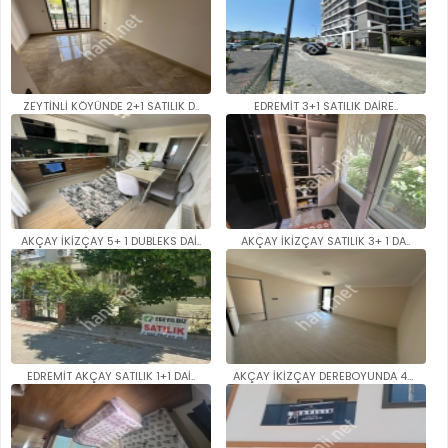
ZEYTİNLİ KÖYÜNDE 2+1 SATILIK D..
EDREMİT 3+1 SATILIK DAİRE..
AKÇAY İKİZÇAY 5+ 1 DUBLEKS DAİ..
AKÇAY İKİZÇAY SATILIK 3+ 1 DA..
EDREMİT AKÇAY SATILIK 1+1 DAİ..
AKÇAY İKİZÇAY DEREBOYUNDA 4+1 ..