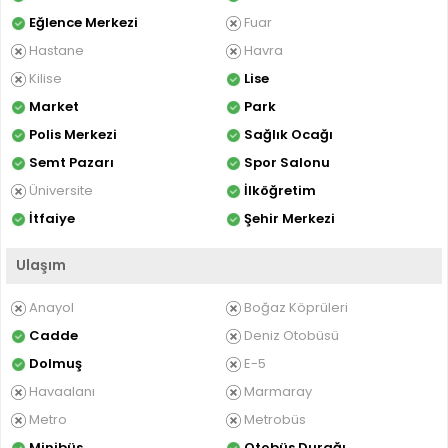
Eğlence Merkezi
Fuar
Hastane
Havra
Kilise
Lise
Market
Park
Polis Merkezi
Sağlık Ocağı
Semt Pazarı
Spor Salonu
Üniversite
İlköğretim
İtfaiye
Şehir Merkezi
Ulaşım
Anayol
Boğaz Köprüleri
Cadde
Deniz Otobüsü
Dolmuş
E-5
Havaalanı
Marmaray
Metro
Metrobüs
Minibüs
Otobüs Durağı