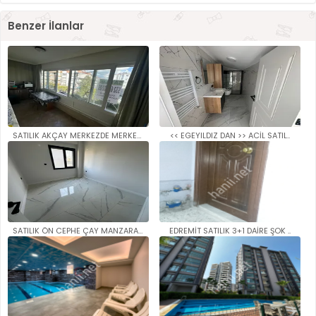
Benzer İlanlar
SATILIK AKÇAY MERKEZDE MERKEZİ..
<< EGEYILDIZ DAN >> ACİL SATIL..
SATILIK ÖN CEPHE ÇAY MANZARALI..
EDREMİT SATILIK 3+1 DAİRE ŞOK ..