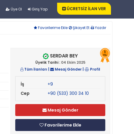
ÜCRETSİZ İLAN VER
Üye Ol
Giriş Yap
Favorilerime Ekle
Şikayet Et
Yazdır
1
SERDAR BEY
YIL
Üyelik Tarihi :
04 Ekim 2025
Tüm İlanları
|
Mesaj Gönder
|
Profil
İş
+9
Cep
+90 (533) 300 34 10
Mesaj Gönder
Favorilerime Ekle