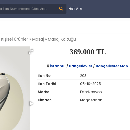
Hızlı Ara
»
Kişisel Ürünler
»
Masaj
»
Masaj Koltuğu
369.000 TL
İstanbul
/
Bahçelievler
/
Bahçelievler Mah.
İlan No
203
İlan Tarihi
05-10-2025
Marka
Fabrikasyon
Kimden
Mağazadan