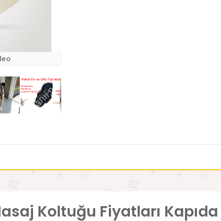
deo
i Masaj Koltuğu Fiyatları Kapı