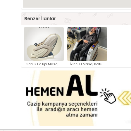
Benzer İlanlar
Satılık Ev Tipi Masaj Koltuğu..
İkinci El Masaj Koltuğu | Uygu..