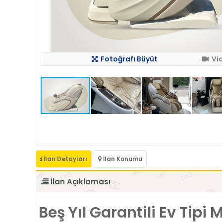
Fotoğrafı Büyüt
Vi
İlan Detayları
İlan Konumu
İlan Açıklaması
Beş Yıl Garantili Ev Tip