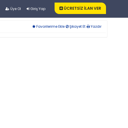
ÜCRETSİZ İLAN VER
Üye Ol
Giriş Yap
Favorilerime Ekle
Şikayet Et
Yazdır